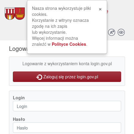
Przejdź do zawartości
Przejdź do menu ułatwień dostępu
Przejdź do mapy strony
Przejdź do deklaracji dostępności
×
Nasza strona wykorzystuje pliki
Logowanie
cookies.
Korzystanie z witryny oznacza
zgodę na ich zapis
lub wykorzystanie.
Więcej informacji można
znaleźć w
Polityce Cookies
.
Logowanie
Logowanie z wykorzystaniem konta login.gov.pl
Zaloguj się przez login.gov.pl
Login
Hasło